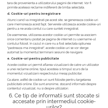
tara de provenienta a utilizatorului paginii de internet. Vor fi
primite aceleasi reclame indiferent de limba selectata.
d. Cookie-uri pentru inregistrare
Atunci cand va inregistrati pe acest site, se genereaza cookie-uri
care memoreaza acest fapt. Serverele utilizeaza aceste cookie-uri
pentru a ne arata contul cu care sunteti inregistrat.
De asemenea, utilizarea acestor cookie-uri permite sa asociem
orice comentariu postat pe pagina de internet cu username-ul
contului folosit. In cazul in care nu a fost selectata optiunea
"pastreaza-ma inregistrat", aceste cookie-uri se vor sterge
automat la momentul terminarii sesiunii de navigare.
e. Cookie-uri pentru publicitate
Aceste cookie-uri permit aflarea vizualizarii de catre un utilizator
a unei reclame online, tipul acesteia si timpul scurs de la
momentul vizualizarii respectviului mesaj publicitar.
Ca atare, astfel de cookie-uri sunt folosite pentru targetarea
publicitatii online. Ele sunt anonime, stocand informatii despre
contentul vizualizat, nu si despre utilizatori.
6. Ce tip de informatii sunt stocate si
accesate prin intermediul cookie-
urilor?