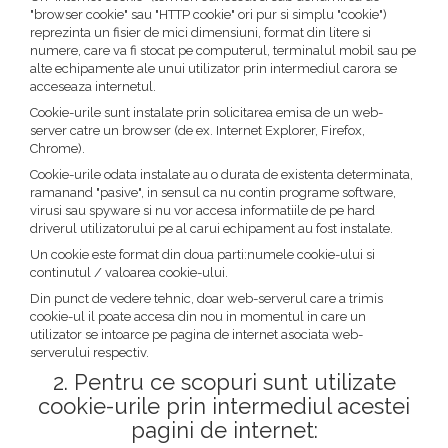
"browser cookie" sau "HTTP cookie" ori pur si simplu "cookie")
reprezinta un fisier de mici dimensiuni, format din litere si
numere, care va fi stocat pe computerul, terminalul mobil sau pe
alte echipamente ale unui utilizator prin intermediul carora se
acceseaza internetul.
Cookie-urile sunt instalate prin solicitarea emisa de un web-
server catre un browser (de ex. Internet Explorer, Firefox,
Chrome).
Cookie-urile odata instalate au o durata de existenta determinata,
ramanand "pasive", in sensul ca nu contin programe software,
virusi sau spyware si nu vor accesa informatiile de pe hard
driverul utilizatorului pe al carui echipament au fost instalate.
Un cookie este format din doua parti:numele cookie-ului si
continutul / valoarea cookie-ului.
Din punct de vedere tehnic, doar web-serverul care a trimis
cookie-ul il poate accesa din nou in momentul in care un
utilizator se intoarce pe pagina de internet asociata web-
serverului respectiv.
2. Pentru ce scopuri sunt utilizate
cookie-urile prin intermediul acestei
pagini de internet: