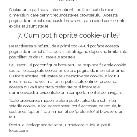
Cookie-urile pastreaza informatii intr-un fisier text de mici
dimensiuni care permit recunoasterea browserului. Aceasta
pagina de internet recunoaste browserul pana cand cookie-urile
expira sau sunt sterse.
7. Cum pot fi oprite cookie-urile?
Dezactivarea si refuzul de a primi cookie-uri pot face aceasta
pagina de internet dificil de vizitat, atragand dupa sine limitari ale
posibilitatilor de utilizare ale acesteia.
Utilizatorii isi pot configura browserul sa respinga fisierele cookie
sau sa fie acceptate cookie-uri de la o pagina de internet anume.
Cu toate acestea, refuzarea sau dezactivarea cookie-urilor nu
inseamna ca nu veti mai primi publicitate online - ci doar ca
aceasta nu va fi adaptata preferintelor si interesele
dumneavoastra, evidentiate prin comportamentul de navigare.
Toate browserele moderne ofera posibilitatea de a schimba
setarile cookie-urilor. Aceste setari pot fi accesate, ca regula, in
sectiunea "optiuni" sau in meniul de "preferinte" al browserului
tau.
Pentru a intelege aceste setari, urmatoarele linkuri pot fi
folositoare: